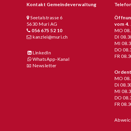
Kontakt Gemeindeverwaltung
Telefo
Seetalstrasse 6
Öffnun
5630 Muri AG
vom
4.
056 675 52 10
MO 08.3
kanzlei@muri.ch
DI 08.3
MI 08.3
DO 08.3
LinkedIn
FR 08.3
WhatsApp-Kanal
📧 Newsletter
Ordentl
MO 08.3
Di 08.3
MI 08.3
DO 08.3
FR 08.3
Abweic