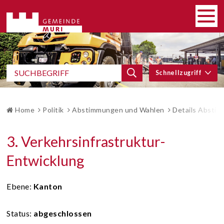
SCHNELLNAVIGATION
Navigieren in Gemeinde Muri
HAUP
Men
SCHNELLZUGRIFF
Suchbegriff
Schnellzugriff
Suche starten
BROTKRUMENNAVIGATION
Home
Politik
Abstimmungen und Wahlen
Details Absti
3. Verkehrsinfrastruktur-
Entwicklung
Ebene
:
Kanton
Status
:
abgeschlossen