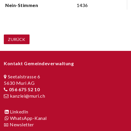
Nein-Stimmen
1436
ZURÜCK
Footer
Kontakt Gemeindeverwaltung
Seetalstrasse 6
5630 Muri AG
056 675 52 10
kanzlei@muri.ch
LinkedIn
WhatsApp-Kanal
📧 Newsletter