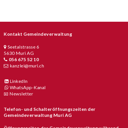
Footer
Kontakt Gemeindeverwaltung
Seetalstrasse 6
5630 Muri AG
056 675 52 10
kanzlei@muri.ch
LinkedIn
WhatsApp-Kanal
📧 Newsletter
Telefon- und Schalteröffnungszeiten der
Gemeindeverwaltung Muri AG
Öffnungszeiten der Gemeindeverwaltung während