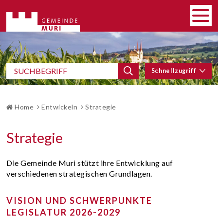
SCHNELLNAVIGATION
Navigieren in Gemeinde Muri
HAUP
Men
SCHNELLZUGRIFF
Suchbegriff
Schnellzugriff
Suche starten
BROTKRUMENNAVIGATION
Home
Entwickeln
Strategie
Strategie
Die Gemeinde Muri stützt ihre Entwicklung auf
verschiedenen strategischen Grundlagen.
VISION UND SCHWERPUNKTE
LEGISLATUR 2026-2029