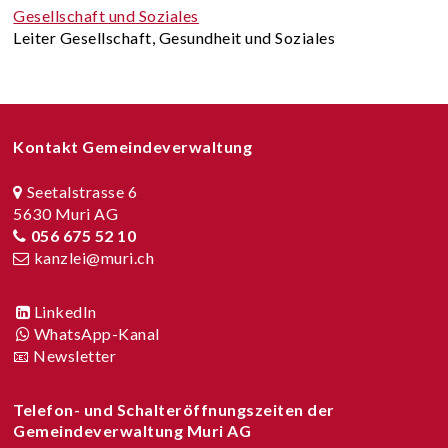
Gesellschaft und Soziales
Leiter Gesellschaft, Gesundheit und Soziales
Footer
Kontakt Gemeindeverwaltung
Seetalstrasse 6
5630 Muri AG
056 675 52 10
kanzlei@muri.ch
LinkedIn
WhatsApp-Kanal
📧 Newsletter
Telefon- und Schalteröffnungszeiten der
Gemeindeverwaltung Muri AG