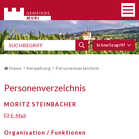
SCHNELLNAVIGATION
Navigieren in Gemeinde Muri
HAUP
Men
SCHNELLZUGRIFF
Suchbegriff
Schnellzugriff
Suche starten
BROTKRUMENNAVIGATION
Home
Verwaltung
Personenverzeichnis
Personenverzeichnis
MORITZ
STEINBACHER
E-Mail
Organisation / Funktionen