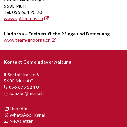
5630 Muri
Tel. 056 664 20 20
www.spitex-phs.ch
Lindorna – Freiberufliche Pflege und Betreuung
www.team-lindorna.ch
Footer
Kontakt Gemeindeverwaltung
Seetalstrasse 6
5630 Muri AG
056 675 52 10
kanzlei@muri.ch
LinkedIn
WhatsApp-Kanal
📧 Newsletter