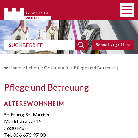
SCHNELLNAVIGATION
Navigieren in Gemeinde Muri
HAUP
Men
SCHNELLZUGRIFF
Suchbegriff
Schnellzugriff
Suche starten
BROTKRUMENNAVIGATION
Home
Leben
Gesundheit
Pflege und Betreuung
Pflege und Betreuung
ALTERSWOHNHEIM
Stiftung St. Martin
Marktstrasse 15
5630 Muri
Tel. 056 675 97 00