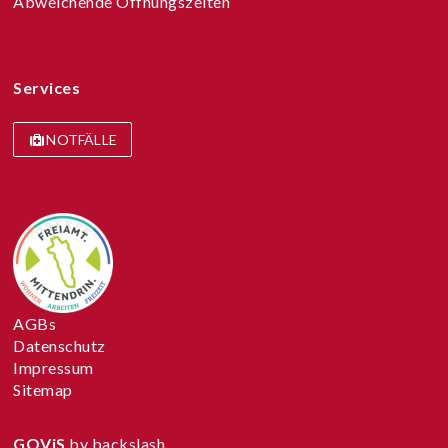
Abweichende Öffnungszeiten
Services
NOTFÄLLE
AGBs
Datenschutz
Impressum
Sitemap
GOViS
by
backslash