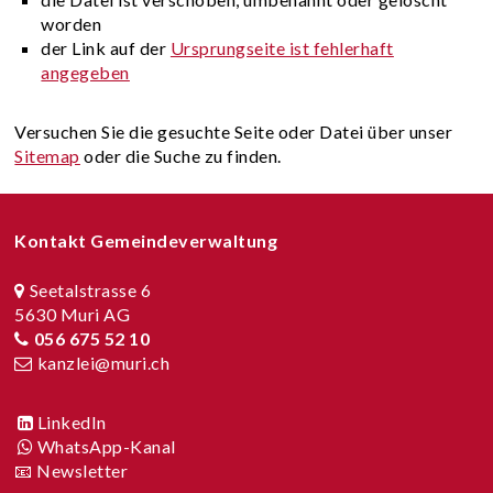
worden
der Link auf der
Ursprungseite ist fehlerhaft
angegeben
Versuchen Sie die gesuchte Seite oder Datei über unser
Sitemap
oder die Suche zu finden.
Footer
Kontakt Gemeindeverwaltung
Seetalstrasse 6
5630 Muri AG
056 675 52 10
kanzlei@muri.ch
LinkedIn
WhatsApp-Kanal
📧 Newsletter