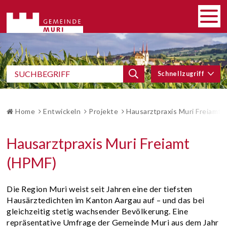
SCHNELLNAVIGATION
Navigieren in Gemeinde Muri
HAUP
Men
SCHNELLZUGRIFF
Suchbegriff
Schnellzugriff
Suche starten
BROTKRUMENNAVIGATION
Home
Entwickeln
Projekte
Hausarztpraxis Muri Freiamt 
Hausarztpraxis Muri Freiamt
(HPMF)
Die Region Muri weist seit Jahren eine der tiefsten
Hausärztedichten im Kanton Aargau auf – und das bei
gleichzeitig stetig wachsender Bevölkerung. Eine
repräsentative Umfrage der Gemeinde Muri aus dem Jahr