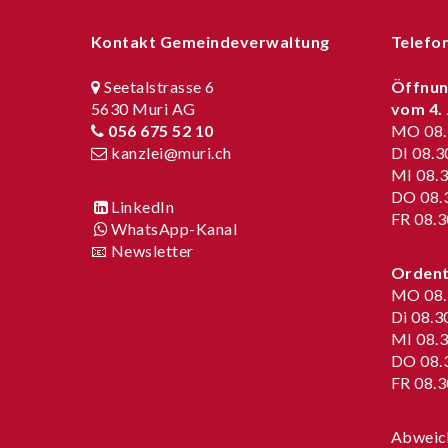
Footer
Kontakt Gemeindeverwaltung
Telefo
Seetalstrasse 6
Öffnun
5630 Muri AG
vom
4.
056 675 52 10
MO 08.3
kanzlei@muri.ch
DI 08.3
MI 08.3
DO 08.3
LinkedIn
FR 08.3
WhatsApp-Kanal
📧 Newsletter
Ordentl
MO 08.3
Di 08.3
MI 08.3
DO 08.3
FR 08.3
Abweic