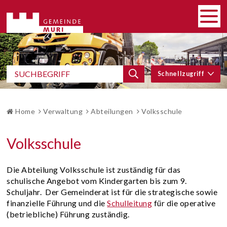
SCHNELLNAVIGATION
Navigieren in Gemeinde Muri
HAUP
Men
SCHNELLZUGRIFF
Suchbegriff
Schnellzugriff
Suche starten
BROTKRUMENNAVIGATION
Home
Verwaltung
Abteilungen
Volksschule
Volksschule
Die Abteilung Volksschule ist zuständig für das
schulische Angebot vom Kindergarten bis zum 9.
Schuljahr. Der Gemeinderat ist für die strategische sowie
finanzielle Führung und die
Schulleitung
für die operative
(betriebliche) Führung zuständig.