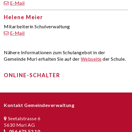
E-Mail
Helene Meier
Funktion
Mitarbeiterin Schulverwaltung
E-Mail
BESCHREIBUNG VOLKSSCHULE
Nähere Informationen zum Schulangebot in der
Gemeinde Muri erhalten Sie auf der
Webseite
der Schule.
ONLINE-SCHALTER
Footer
Kontakt Gemeindeverwaltung
Seetalstrasse 6
5630 Muri AG
056 675 52 10